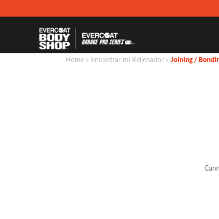
Home
»
Encontrar mi Rellenador
»
Joining / Bondi
Cann