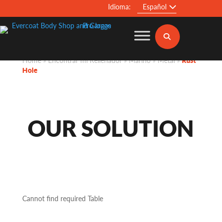
Idioma:
Español
Home
»
Encontrar mi Rellenador
»
Marino
»
Metal
»
Rust
Hole
OUR SOLUTION
Cannot find required Table