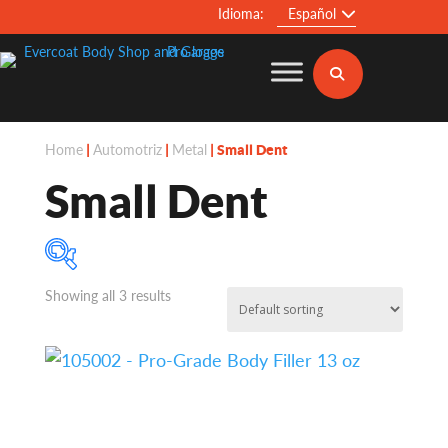
Idioma:
Español
Home
Automotriz
Metal
|
|
| Small Dent
Small Dent
Showing all 3 results