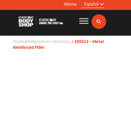
Idioma:
Español
Home
Rellenadores reforzados
/
/ 105013 – Metal
Reinforced Filler